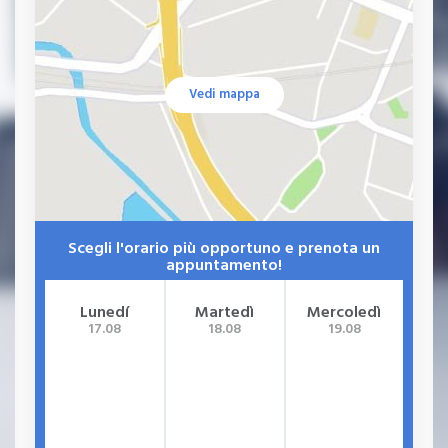
Vedi mappa
Scegli l'orario più opportuno e prenota un
appuntamento!
Lunedí
Martedì
Mercoledì
G
17.08
18.08
19.08