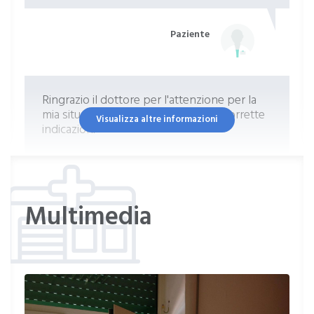
Paziente
Ringrazio il dottore per l'attenzione per la
mia situazione e per avermi dato le corrette
Visualizza altre informazioni
indicazioni
Paziente
Multimedia
Medico molto competente , empatico e
capace di trasmettere fiducia
Paziente