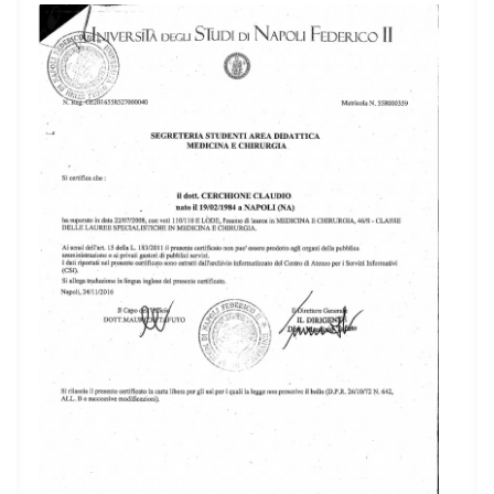
Society of Hematology (ASH), European Hematology
Association (EHA) and Italian Society of Hematology
(SIE).
He is author/co-author of many papers in peer-
reviewed international journals and more than 300
abstracts, presented at national and international
congresses, and is member of Editorial Board or
reviever for several highly cited international journals.
In 2018/2019 he was nominated by EHA as one of the
winners of Clinical Research Training in Hematology.
He is involved in many educational activities at national
and international Hematology conferences, either as
invited speaker or chairman.
Expert in Multiple Myeloma and MGUS, Acute and
Chronic Leukemias, Hodgkin and Non Hodgkin
Lymphomas, Anemia.