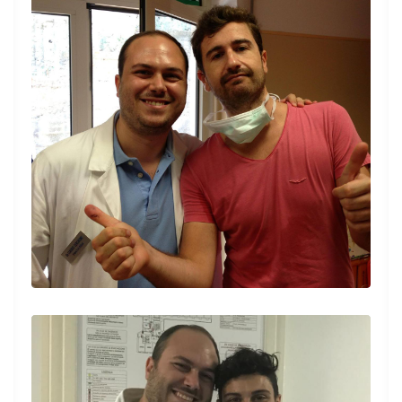
Ho trovato un medico preparato,
professionale e con una grande empatia.
Oltre alla competenza, ho apprezzato
l’ascolto e la gentilezza. Mi sono sentita
capita e seguita. Grazie infinite
Paziente
Esperienza molto positiva. Il Dott. Cerchione
si è dimostrato attento ed efficiente, proprio
come una visita in studio. Mi ha aiutato a
farmi comprendere la mia situazione
ematologica per una Gammopatia