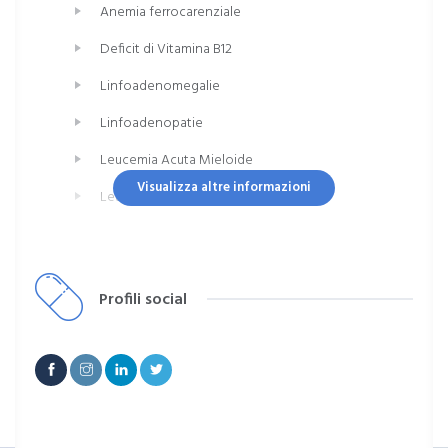
Anemia ferrocarenziale
Deficit di Vitamina B12
Linfoadenomegalie
Linfoadenopatie
Leucemia Acuta Mieloide
Visualizza altre informazioni
Leucemia Linfoblastica Acuta
Sindrome Mielodisplastica
Gammopatia Monoclonale (MGUS)
Profili social
Linfoma (non Hodgkin/Hodgkin)
Sindromi Mieloproliferative Croniche
Policitemia Vera
Trombocitemia Essenziale