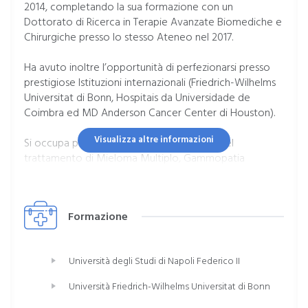
2014, completando la sua formazione con un
Dottorato di Ricerca in Terapie Avanzate Biomediche e
Chirurgiche presso lo stesso Ateneo nel 2017.
Ha avuto inoltre l’opportunità di perfezionarsi presso
prestigiose Istituzioni internazionali (Friedrich-Wilhelms
Universitat di Bonn, Hospitais da Universidade de
Coimbra ed MD Anderson Cancer Center di Houston).
Visualizza altre informazioni
Si occupa principalmente della diagnosi e del
trattamento di Mieloma Multiplo, Gammopatia
Monoclonale (MGUS), Anemia, Leucemie Acute e
Croniche, Sindromi Mielodisplastiche,
Linfoadenomegalie/Linfoadenopatie - patologie del
Formazione
linfonodo, Linfoma di Hodgkin e non Hodgkin,
Poliglobulie e Sindromi Mieloproliferative Croniche
(Trombocitemia Essenziale, Policitemia Vera,
Università degli Studi di Napoli Federico II
Mielofibrosi), Leucopenie, neutropenie e pancitopenie.
Università Friedrich-Wilhelms Universitat di Bonn
Autore di numerose pubblicazioni scientifiche