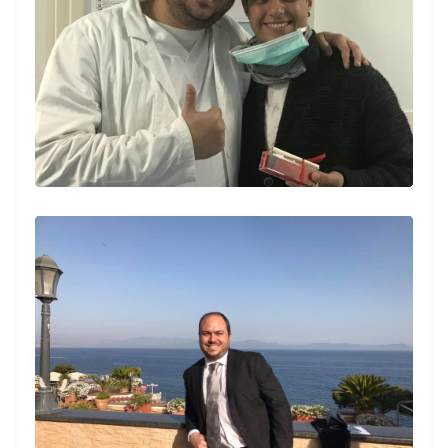
Monoclonale , con grande semplicità ed
efficacia. Consigliatissimo.
Paziente
Dr. Claudio Cerchione è un professionista.
Ottimo metodo di consulto. Abbiamo avuto
le risposte giuste. Alla prossima!
Paziente
Dottore davvero eccezionale Dopo tanti
anni finalmente i miei punti interrogativi
arrivano ad essere dei punti Mi ha saputo