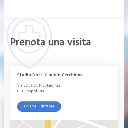
Trapianto di midollo osseo autologo
Trapianto di midollo osseo allogenico
Tossicità da chemioterapia
Mononucleosi infettiva
Prenota una visita
Leucocitosi
Piastrinosi
Poliglobulia
Studio Dott. Claudio Cerchione
Alterazioni emocromo
Via Edoardo Nicolardi 122
80131 Napoli, NA
Chiama il dottore